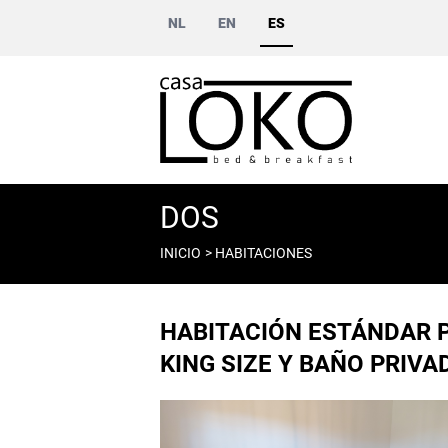
Pasar
NL
EN
ES
al
contenido
principal
DOS
INICIO
HABITACIONES
Sobrescribir
enlaces
de
HABITACIÓN ESTÁNDAR 
ayuda
a
KING SIZE Y BAÑO PRIVA
la
navegación
Imagen