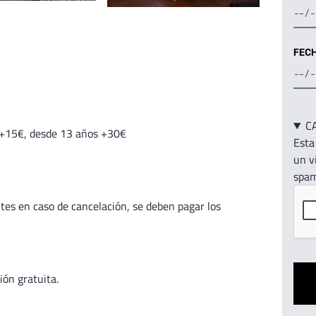
FECH
C
s +15€, desde 13 años +30€
Esta
un v
spam
tes en caso de cancelación, se deben pagar los
ión gratuita.