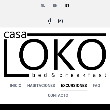
Pasar
NL
EN
ES
al
contenido
principal
Main
INICIO
HABITACIONES
EXCURSIONES
FAQ
navigation
CONTACTO